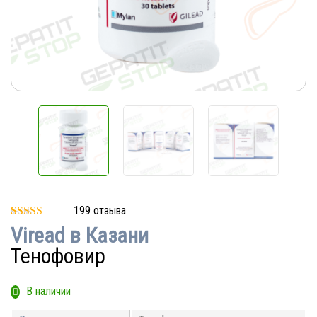
199
отзыва
Рейтинг
14
Viread в Казани
4.86
из 5 на
основе
Тенофовир
опроса
пользователей
В наличии