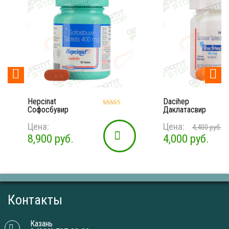


Hepcinat
Dacihep
Софосбувир
Даклатасвир
Оценка
4.93
Цена:
Цена:
из 5
4,400
руб.
8,900
руб.
4,000
руб.
Контакты
Казань