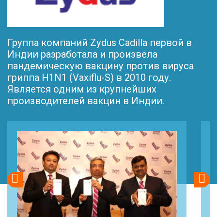
Группа компаний Zydus Cadilla первой в
Индии разработала и произвела
пандемическую вакцину против вируса
гриппа H1N1 (Vaxiflu-S) в 2010 году.
Является одним из крупнейших
производителей вакцин в Индии.

