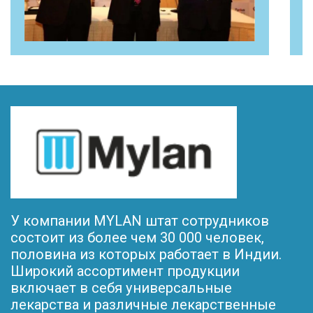
У компании MYLAN штат сотрудников
состоит из более чем 30 000 человек,
половина из которых работает в Индии.
Широкий ассортимент продукции
включает в себя универсальные
лекарства и различные лекарственные