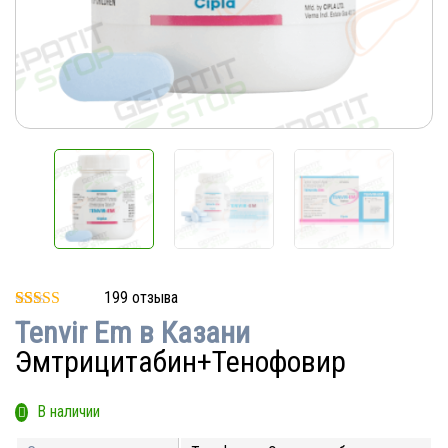
199
отзыва
Рейтинг
199
Tenvir Em в Казани
5.00
из 5 на
основе
Эмтрицитабин+Тенофовир
опроса
пользователей
В наличии