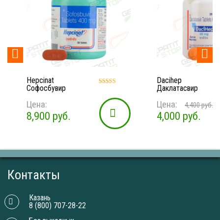


Dacihep
Sofovir
Даклатасвир
Софосбувир
Оценка
5.00
Цена:
Цена:
из 5
4,400
руб.
11,000
р
4,000
руб.
10,000
руб.
Контакты
Казань
8 (800) 707-28-22