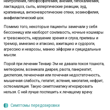
нейтропения, гипофосфатемия, анемия, гипокалиемия,
лактацидоз, сыпь, аллергические реакции, зуд,
крапивница, ангионевротические отеки, эозинофилия,
анафилактический шок.
Помимо того, некоторые пациенты замечали у себя
бессонницу или наоборот сонливость, ночные кошмары
и тревожность, нарушение зрения и слуха, приливы и
тремор, амнезию и атаксию, ажитацию и судороги,
агрессию и неврозы, манию эйфории и суицидальные
мысли.
Порой при лечении Тенвир Эм не давала покоя тошнота,
метеоризм, возникала диарея, рвота, панкреатит,
диспепсия, печеночная или почечная недостаточность,
мышечная слабость, гепатит, астения, миопатия, нефрит,
остеомаляция. Такую симптоматику игнорировать
нельзя. С ней лучше поспешить к лечащему врачу.
Симптомы передозировки