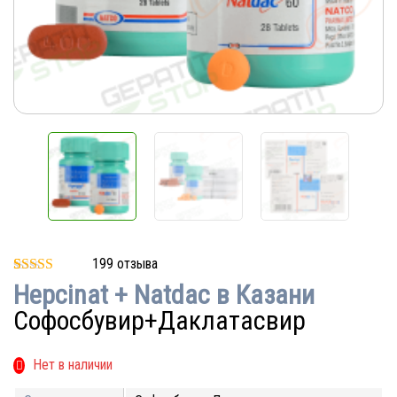
199
отзыва
Рейтинг
8
Hepcinat + Natdac в Казани
5.00
из 5 на
основе
Софосбувир+Даклатасвир
опроса
пользователей
Нет в наличии