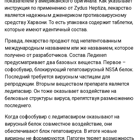
показателем у американского оригинала. Как указывает
инструкция по применению от Zydus Heptiza, лекарство
является надежным дженериком противовирусному
средству Харвони. То есть упаковка содержит таблетки,
которые имеют идентичный состав.
Правда, лекарство продают под непатентованным
международным названием или же названием, которое
получено от разработчиков. Состав Ледихеп
предусматривает два базовых вещества. Первое –
софосбувир
, блокирующий гепатовирусный NS5A белок.
Последний требуется вирусным частицам для
репродукции. Вторым веществом препарата является
ледипасвир. Он тоже оказывает воздействие на
белковые структуры вируса, препятствуя размножению
последнего.
Когда софосбувир с ледипасвиром оказывают на
вирусный белок совместное воздействие, они
обеспечивают блок гепатовируса. В итоге новые
вирионы не формируются. Патоген теряет возможность