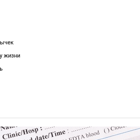
вычек
зу жизни
ь