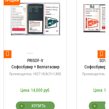
ПРОДАЖ
ПРОДАЖ
ПРОДАЖ
ПРОДАЖ
ПРОДАЖ
ПРОДАЖ
ПРОДАЖ
ПРОДАЖ
ПРОДАЖ
ПРОДАЖ


PRISOF-V
SOVI
Софосбувир + Велпатасвир
Софосбувир +
Производитель: HEET HEALTH CARE
Производитель: 
14,000
руб.
14
КУПИТЬ
К
+
+