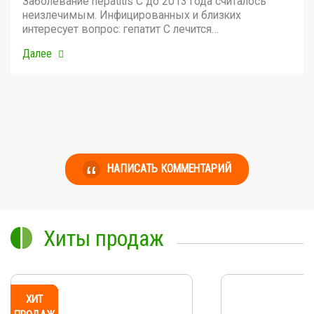
Заболевание hepatitis C до 2013 года считалось
неизлечимым. Инфицированных и близких
интересует вопрос: гепатит С лечится…
Далее
НАПИСАТЬ КОММЕНТАРИЙ
Хиты продаж
ХИТ
ХИТ
ХИТ
ХИТ
ХИТ
ХИТ
ХИТ
ХИТ
ХИТ
ХИТ