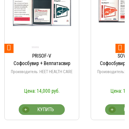


Оце
SOVIHET-V
Vela
5.
из
Софосбувир + Велпатасвир
Софосбувир +
Производитель: HEET HEALTH CARE
Производит
Aprazer/Na
14,000
руб.
13
19,70
КУПИТЬ
К
+
+