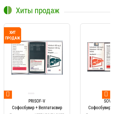
Хиты продаж
ХИТ
ХИТ
ХИТ
ХИТ
ХИТ
ХИТ
ХИТ
ХИТ
ХИТ
ХИТ
ПРОДАЖ
ПРОДАЖ
ПРОДАЖ
ПРОДАЖ
ПРОДАЖ
ПРОДАЖ
ПРОДАЖ
ПРОДАЖ
ПРОДАЖ
ПРОДАЖ


PRISOF-V
SOVI
Софосбувир + Велпатасвир
Софосбувир +