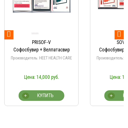


PRISOF-V
SOVI
Софосбувир + Велпатасвир
Софосбувир +
Производитель: HEET HEALTH CARE
Производитель: 
14,000
руб.
14
КУПИТЬ
К
+
+