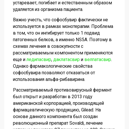
устаревает, погибает и естественным образом
удаляется из организма пациента.
Важно учесть, что софосбувир фактически не
используется в рамках монотерапии. Проблема
в том, что он ингибирует только 1 подвид
патогенных белков, а именно NS5A. Поэтому в
схемах лечения в совокупности с
рассматриваемым компонентом применяются
еще и
ледипасвир
,
даклатасвир
и
велпатасвир
.
Однако фармакологические свойства
софосбувира позволяют отказаться от
использования альфа-рибавирина.
Рассматриваемый противовирусный фермент
был открыт и разработан в 2013 году
американской корпорацией, производящей
фармацевтическую продукцию, Gilead. На
основе данного компонента был создан
революционный препарат Sovaldi, лечение