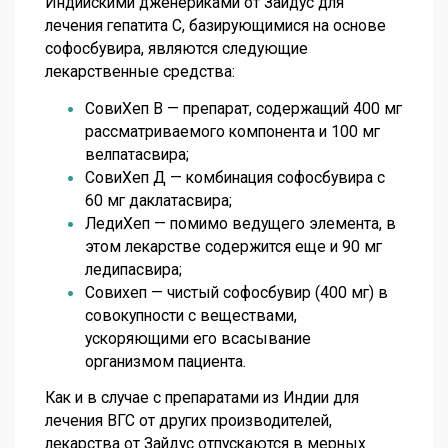
Индийскими дженериками от Зайдус для
лечения гепатита С, базирующимися на основе
софосбувира, являются следующие
лекарственные средства:
СовиХеп В — препарат, содержащий 400 мг
рассматриваемого компонента и 100 мг
велпатасвира;
СовиХеп Д — комбинация софосбувира с
60 мг даклатасвира;
ЛедиХеп — помимо ведущего элемента, в
этом лекарстве содержится еще и 90 мг
ледипасвира;
Совихеп — чистый софосбувир (400 мг) в
совокупности с веществами,
ускоряющими его всасывание
организмом пациента.
Как и в случае с препаратами из Индии для
лечения ВГС от других производителей,
лекарства от Зайдус отпускаются в мерных