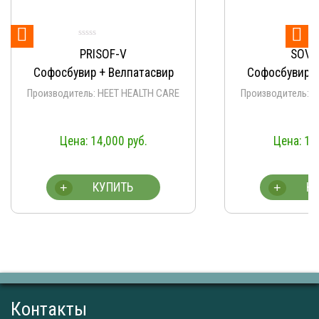


SOVIHET-V
Софосбувир + Велпатасвир
Софосб
Производитель: HEET HEALTH CARE
Прои
Apr
14,000
руб.
КУПИТЬ
+
+
Контакты