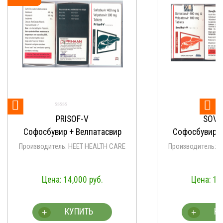


PRISOF-V
SOVI
Софосбувир + Велпатасвир
Софосбувир +
Производитель: HEET HEALTH CARE
Производитель: 
14,000
руб.
14
КУПИТЬ
К
+
+