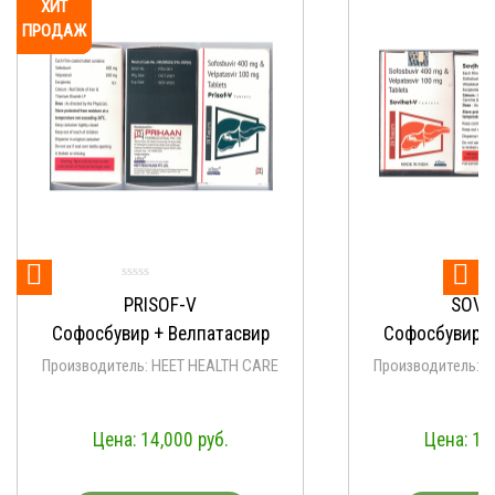


V
SOVIHET-V
лпатасвир
Софосбувир + Велпатасвир
 HEALTH CARE
Производитель: HEET HEALTH CARE
0
руб.
14,000
руб.