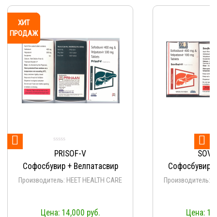


Оце
SOVIHET-V
Vela
5.
из
Софосбувир + Велпатасвир
Софосбувир +
Производитель: HEET HEALTH CARE
Производит
Aprazer/Na
14,000
руб.
13