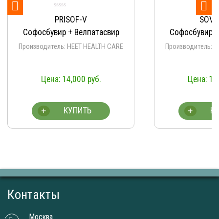


F-V
SOVIHET-V
Велпатасвир
Софосбувир + Велпатасвир
ET HEALTH CARE
Производитель: HEET HEALTH CARE
000
руб.
14,000
руб.
ПИТЬ
КУПИТЬ
+
Контакты
Москва