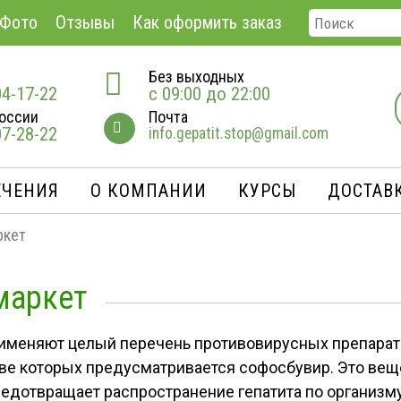
Фото
Отзывы
Как оформить заказ
Без выходных
04-17-22
с 09:00 до 22:00
оссии
Почта
07-28-22
info.gepatit.stop@gmail.com
ЕЧЕНИЯ
О КОМПАНИИ
КУРСЫ
ДОСТАВК
ркет
маркет
рименяют целый перечень противовирусных препарато
ве которых предусматривается софосбувир. Это вещ
едотвращает распространение гепатита по организму