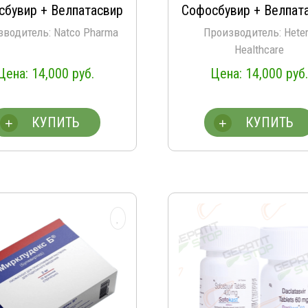
из 5
из 5
сбувир + Велпатасвир
Софосбувир + Велпат
зводитель: Natco Pharma
Производитель: Hete
Healthcare
14,000
руб.
14,000
руб.
КУПИТЬ
КУПИТЬ
+
+