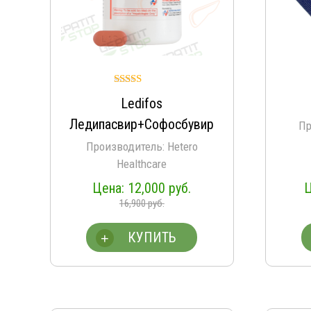
Оценка
Ledifos
4.95
из 5
Ледипасвир+Софосбувир
Пр
Производитель: Hetero
Healthcare
12,000
руб.
16,900
руб.
КУПИТЬ
+