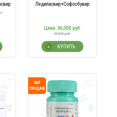
асвир
Ледипасвир+Софосбувир
ro
36,000
руб.
39,000
руб.
КУПИТЬ
+
ХИТ
ПРОДАЖ