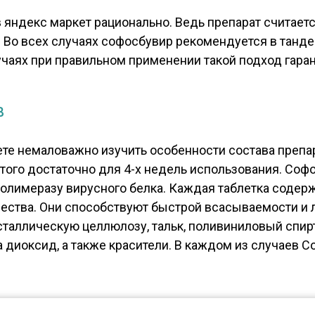
 яндекс маркет рационально. Ведь препарат считает
. Во всех случаях софосбувир рекомендуется в тан
чаях при правильном применении такой подход гара
в
те немаловажно изучить особенности состава препа
Этого достаточно для 4-х недель использования. Соф
олимеразу вирусного белка. Каждая таблетка содержи
ства. Они способствуют быстрой всасываемости и 
таллическую целлюлозу, тальк, поливиниловый спир
на диоксид, а также красители. В каждом из случаев