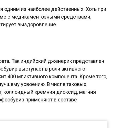
ся одним из наиболее действенных. Хоть при
деме с медикаментозными средствами,
нтирует выздоровление.
рата. Так индийский дженерик представлен
осбувир выступает в роли активного
т 400 мг активного компонента. Кроме того,
лучшему усвоению. В числе таковых
т, коллоидный кремния диоксид, магния
 Софосбувир применяют в составе