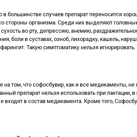
 в большинстве случаев препарат переносится хорошо
о стороны организма. Среди них выделяют головные 
, сухость во рту, депрессию, анемию, раздражительн
, боли в суставах, озноб, лихорадку, кашель, наруш
офарингит. Такую симптоматику нельзя игнорировать.
 на том, что софосбувир, как и все медикаменты, н
 Данный препарат нельзя использовать при лактации, в
ые входят в состав медикамента. Кроме того, Софос