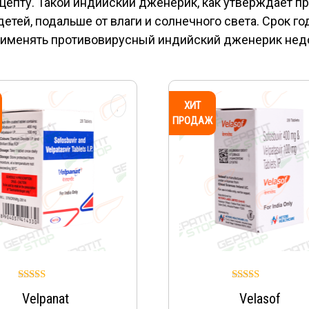
цепту. Такой индийский дженерик, как утверждает п
 детей, подальше от влаги и солнечного света. Срок 
применять противовирусный индийский дженерик нед
ХИТ
ПРОДАЖ
Оценка
Оценка
Velpanat
Velasof
4.96
5.00