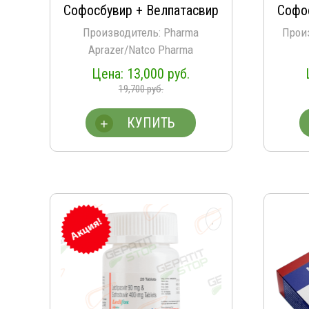
из 5
Софосбувир + Велпатасвир
Софо
Производитель: Pharma
Прои
Aprazer/Natco Pharma
13,000
руб.
19,700
руб.
КУПИТЬ
+