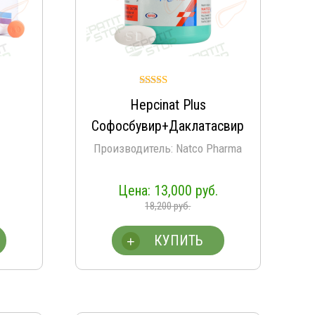
Оценка
t
Hepcinat Plus
5.00
из 5
Софосбувир+Даклатасвир
Производитель: Natco Pharma
13,000
руб.
18,200
руб.
КУПИТЬ
+