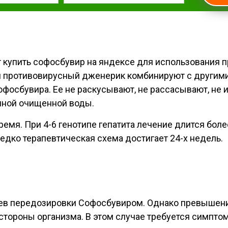
 купить софосбувир на яндексе для использования п
й противовирусный дженерик комбинируют с другими
офосбувира. Ее не раскусывают, не рассасывают, не
нной очищенной воды.
мя. При 4-6 генотипе гепатита лечение длится боле
дко терапевтическая схема достигает 24-х недель.
чаев передозировки Софосбувиром. Однако превышен
стороны организма. В этом случае требуется симпт