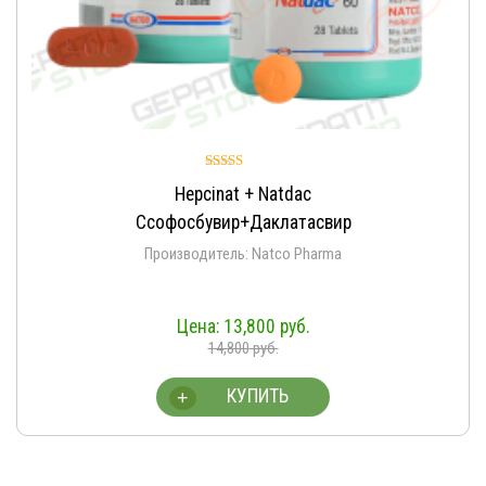
Оценка
Hepcinat + Natdac
5.00
из 5
Ссофосбувир+Даклатасвир
Производитель: Natco Pharma
13,800
руб.
14,800
руб.
КУПИТЬ
+