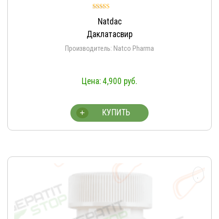
Оценка
Natdac
4.93
из 5
Даклатасвир
Производитель: Natco Pharma
4,900
руб.
КУПИТЬ
+