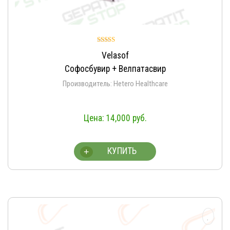
Оценка
Velasof
5.00
из 5
Софосбувир + Велпатасвир
Производитель: Hetero Healthcare
14,000
руб.
КУПИТЬ
+