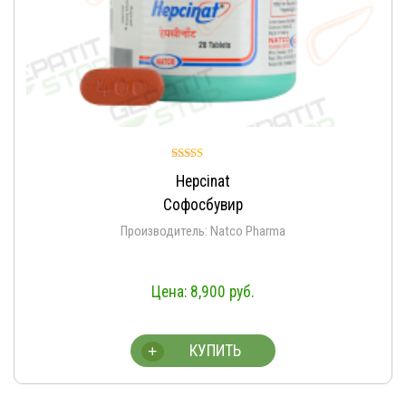
Оценка
Hepcinat
4.93
из 5
Софосбувир
Производитель: Natco Pharma
8,900
руб.
КУПИТЬ
+