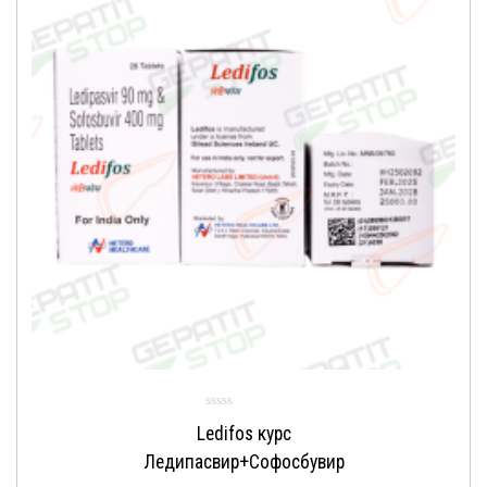
Ledifos курс
Ледипасвир+Софосбувир