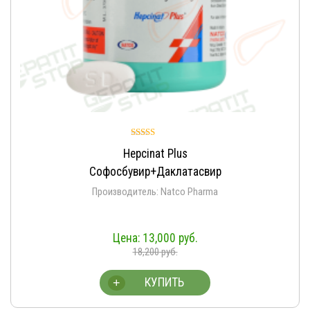
Оценка
Hepcinat Plus
5.00
из 5
Софосбувир+Даклатасвир
Производитель: Natco Pharma
13,000
руб.
18,200
руб.
КУПИТЬ
+