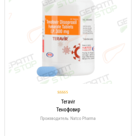
Оценка
Teravir
4.86
из 5
Тенофовир
Производитель: Natco Pharma