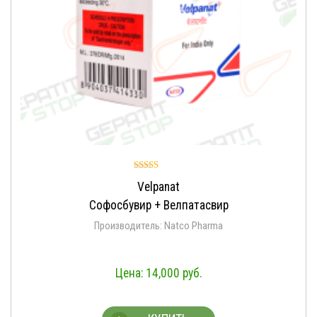
Оценка
Velpanat
4.96
из 5
Софосбувир + Велпатасвир
Производитель: Natco Pharma
14,000
руб.