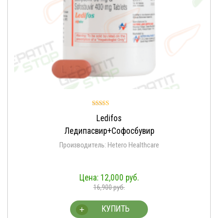
Оценка
Ledifos
4.95
из 5
Ледипасвир+Софосбувир
Производитель: Hetero Healthcare
12,000
руб.
16,900
руб.
КУПИТЬ
+