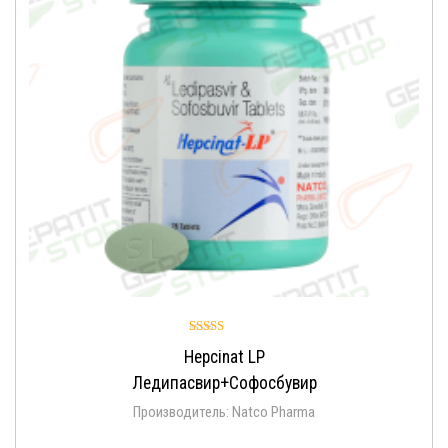
Оценка
Hepcinat LP
4.94
из 5
Ледипасвир+Софосбувир
Производитель: Natco Pharma