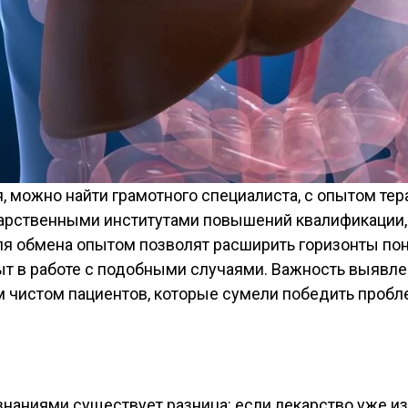
, можно найти грамотного специалиста, с опытом тер
дарственными институтами повышений квалификации,
ля обмена опытом позволят расширить горизонты по
т в работе с подобными случаями. Важность выявле
м чистом пациентов, которые сумели победить пробл
наниями существует разница: если лекарство уже из