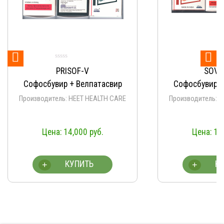


PRISOF-V
SOVI
Софосбувир + Велпатасвир
Софосбувир +
Производитель: HEET HEALTH CARE
Производитель: 
14,000
руб.
14
КУПИТЬ
К
+
+