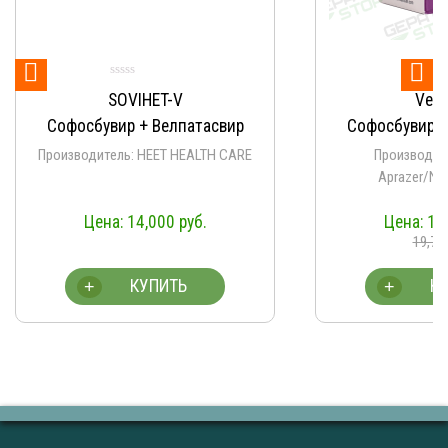


Оце
SOVIHET-V
Vela
5.
из
Софосбувир + Велпатасвир
Софосбувир +
Производитель: HEET HEALTH CARE
Производит
Aprazer/Na
14,000
руб.
13
19,70
КУПИТЬ
К
+
+