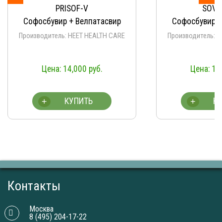
PRISOF-V
SOVI
Софосбувир + Велпатасвир
Софосбувир +
Производитель: HEET HEALTH CARE
Производитель: 
14,000
руб.
14
КУПИТЬ
К
+
+
Контакты
Москва
8 (495) 204-17-22