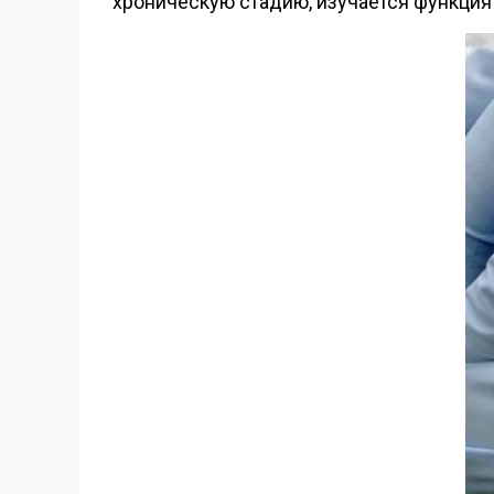
хроническую стадию, изучается функция 