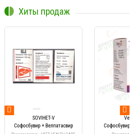
Хиты продаж


Оце
SOVIHET-V
Vela
5.
из
Софосбувир + Велпатасвир
Софосбувир +