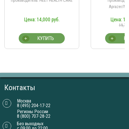
Производитель: HEET HEALTH CARE
Производит
Aprazer/Na
14,000
руб.
13
19,70
КУПИТЬ
К
+
+
Контакты
Москва
8 (495) 204-17-22
Регионы России
8 (800) 707-28-22
Без выходных
с 09:00 до 22:00