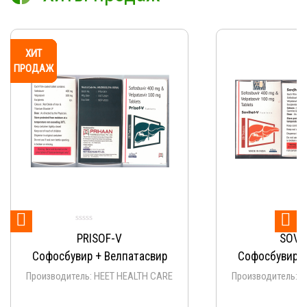
ХИТ
ХИТ
ХИТ
ХИТ
ХИТ
ХИТ
ХИТ
ХИТ
ХИТ
ХИТ
ПРОДАЖ
ПРОДАЖ
ПРОДАЖ
ПРОДАЖ
ПРОДАЖ
ПРОДАЖ
ПРОДАЖ
ПРОДАЖ
ПРОДАЖ
ПРОДАЖ


PRISOF-V
SOVI
Софосбувир + Велпатасвир
Софосбувир +
Производитель: HEET HEALTH CARE
Производитель: 