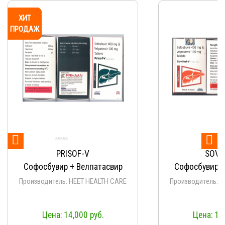
ХИТ
ХИТ
ХИТ
ХИТ
ХИТ
ХИТ
ХИТ
ХИТ
ХИТ
ХИТ
ПРОДАЖ
ПРОДАЖ
ПРОДАЖ
ПРОДАЖ
ПРОДАЖ
ПРОДАЖ
ПРОДАЖ
ПРОДАЖ
ПРОДАЖ
ПРОДАЖ


PRISOF-V
SOVI
Софосбувир + Велпатасвир
Софосбувир +
Производитель: HEET HEALTH CARE
Производитель: 
14,000
руб.
14