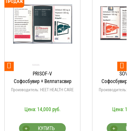


SOVIHET-V
тасвир
Софосбувир + Велпатасвир
LTH CARE
Производитель: HEET HEALTH CARE
.
14,000
руб.
КУПИТЬ
+