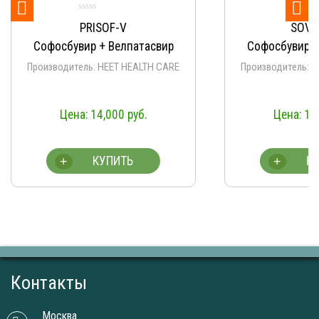


PRISOF-V
SOVIHET-V
увир + Велпатасвир
Софосбувир + Велпатасвир
тель: HEET HEALTH CARE
Производитель: HEET HEALTH CAR
14,000
руб.
14,000
руб.
КУПИТЬ
КУПИТЬ
+
Контакты
Москва