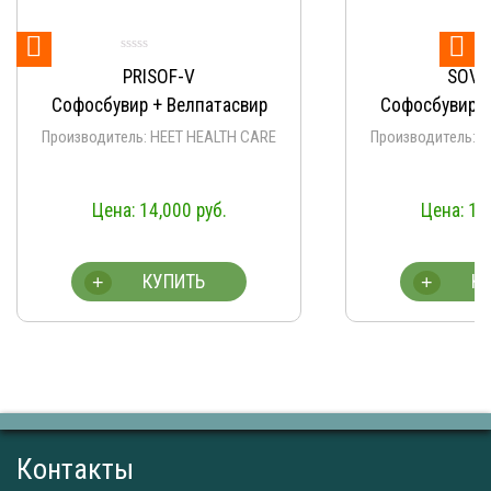


V
SOVIHET-V
лпатасвир
Софосбувир + Велпатасвир
 HEALTH CARE
Производитель: HEET HEALTH CARE
0
руб.
14,000
руб.
ТЬ
КУПИТЬ
+
Контакты