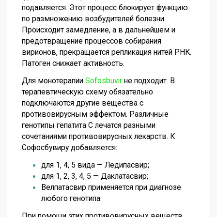
подавляется. Этот процесс блокирует функцию
по размножению возбудителей болезни.
Происходит замедление, а в дальнейшем и
предотвращение процессов собирания
вирионов, прекращается репликация нитей РНК.
Патоген снижает активность.
Для монотерапии
Sofosbuvir
не подходит. В
терапевтическую схему обязательно
подключаются другие вещества с
противовирусным эффектом. Различные
генотипы гепатита С лечатся разными
сочетаниями противовирусных лекарств. К
Софосбувиру добавляется:
для 1, 4, 5 вида — Ледипасвир;
для 1, 2, 3, 4, 5 — Даклатасвир;
Велпатасвир применяется при диагнозе
любого генотипа.
При помощи этих противовирусных веществ