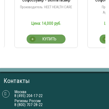
Производитель: HEET HEALTH CARE
Производит
Aprazer/Na
14,000
руб.
13
19,70
КУПИТЬ
К
+
+
Контакты
Москва
8 (495) 204-17-22
Регионы России
8 (800) 707-28-22