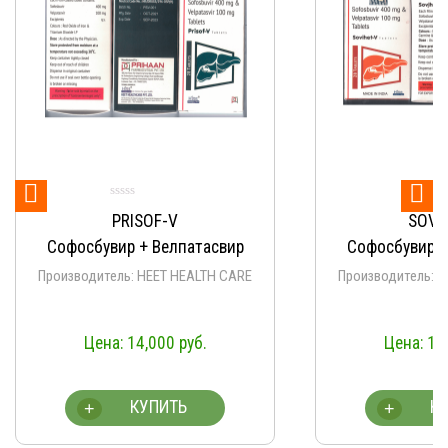


О
SOVIHET-V
Ve
Софосбувир + Велпатасвир
Софосбувир
Производитель: HEET HEALTH CARE
Производ
Aprazer/
14,000
руб.
19,
КУПИТЬ
+
+