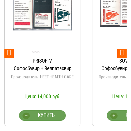


PRISOF-V
SOVI
Софосбувир + Велпатасвир
Софосбувир +
Производитель: HEET HEALTH CARE
Производитель: 
14,000
руб.
14
КУПИТЬ
К
+
+