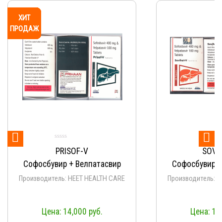
ХИТ
ХИТ
ХИТ
ХИТ
ХИТ
ХИТ
ХИТ
ХИТ
ХИТ
ХИТ
ПРОДАЖ
ПРОДАЖ
ПРОДАЖ
ПРОДАЖ
ПРОДАЖ
ПРОДАЖ
ПРОДАЖ
ПРОДАЖ
ПРОДАЖ
ПРОДАЖ


PRISOF-V
SOVI
Софосбувир + Велпатасвир
Софосбувир +
Производитель: HEET HEALTH CARE
Производитель: 
14,000
руб.
14