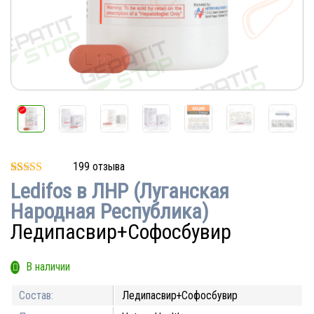
199
отзыва
Рейтинг
40
Ledifos в ЛНР (Луганская
4.95
из 5 на
основе
Народная Республика)
опроса
пользователей
Ледипасвир+Софосбувир
В наличии
Состав:
Ледипасвир+Софосбувир