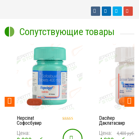
Сопутствующие товары


Dacihep
Sofovir
Даклатасвир
Софосбувир
Оценка
5.00
Цена:
Цена:
из 5
4,400
руб.
11,000
р