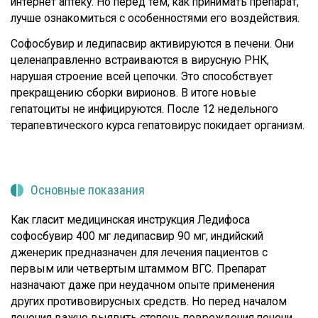
интернет аптеку. Но перед тем, как принимать препарат,
лучше ознакомиться с особенностями его воздействия.
Софосбувир и ледипасвир активируются в печени. Они
целенаправленно встраиваются в вирусную РНК,
нарушая строение всей цепочки. Это способствует
прекращению сборки вирионов. В итоге новые
гепатоциты не инфицируются. После 12 недельного
терапевтического курса гепатовирус покидает организм.
Основные показания
Как гласит медицинская инструкция Ледифоса
софосбувир 400 мг ледипасвир 90 мг, индийский
дженерик предназначен для лечения пациентов с
первым или четвертым штаммом ВГС. Препарат
назначают даже при неудачном опыте применения
других противовирусных средств. Но перед началом
лечения важно выявить степень повреждения печени,