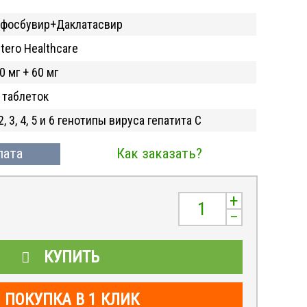
фосбувир+Даклатасвир
tero Healthcare
0 мг + 60 мг
 таблеток
 2, 3, 4, 5 и 6 генотипы вируса гепатита С
лата
Как заказать?
+
–
КУПИТЬ
ПОКУПКА В 1 КЛИК