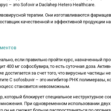
ус – это Sofovir и Daclahep Hetero Healthcare.
ивовирусной терапии. Они изготавливаются фармацев
 поставщик качественной и эффективной продукции н
аментов
 реально, если правильно пройти курс, назначенный 
ит 400 мг софосбувира, то есть суточная доза. Акти
е достигается за счет того, что вирусные частицы н
тите С sofosbuvir – это ингибитор РНК полимеразы, 
процесс становится невозможным.
ир, который блокирует специальное неструктурное с
азмножения. При одновременном использовании двух
о он не сможет больше распространяться по организ