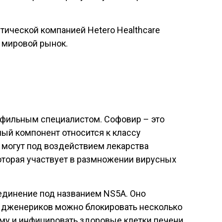
тической компанией Hetero Healthcare
а мировой рынок.
профильным специалистом. Софовир – это
вный компонент относится к классу
е могут под воздействием лекарства
которая участвует в размножении вирусных
оединение под названием NS5A. Оно
 дженериков можно блокировать несколько
му и инфицировать здоровые клетки печени,