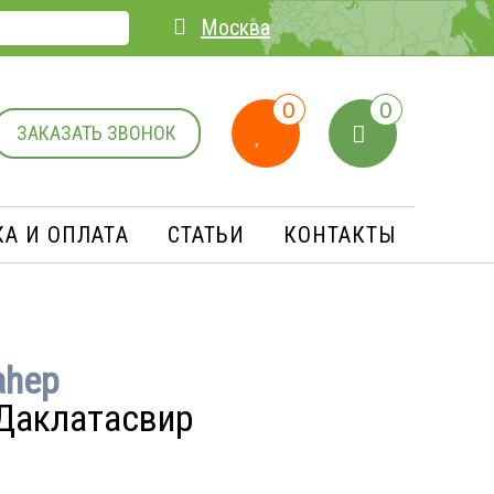
Москва
0
0
ЗАКАЗАТЬ ЗВОНОК
А И ОПЛАТA
СТАТЬИ
КОНТАКТЫ
ahep
Даклатасвир