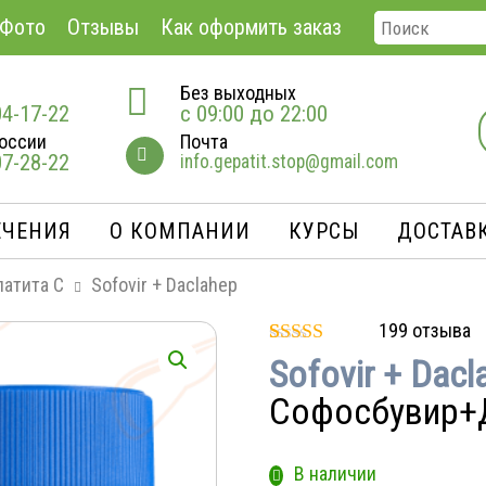
Фото
Отзывы
Как оформить заказ
Без выходных
04-17-22
с 09:00 до 22:00
оссии
Почта
07-28-22
info.gepatit.stop@gmail.com
ЕЧЕНИЯ
О КОМПАНИИ
КУРСЫ
ДОСТАВК
патита С
Sofovir + Daclahep
199
отзыва
Рейтинг
8
Sofovir + Dacl
5.00
из 5 на
основе
Софосбувир+
опроса
пользователей
В наличии