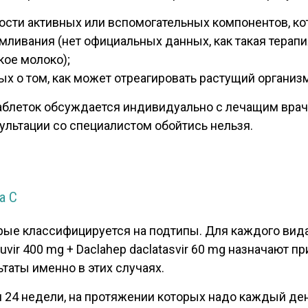
ти активных или вспомогательных компонентов, кот
ливания (нет официальных данных, как такая терапи
кое молоко);
ых о том, как может отреагировать растущий организ
аблеток обсуждается индивидуально с лечащим врач
сультации со специалистом обойтись нельзя.
а С
рые классифицируется на подтипы. Для каждого вид
vir 400 mg + Daclahep daclatasvir 60 mg назначают п
таты именно в этих случаях.
и 24 недели, на протяжении которых надо каждый д