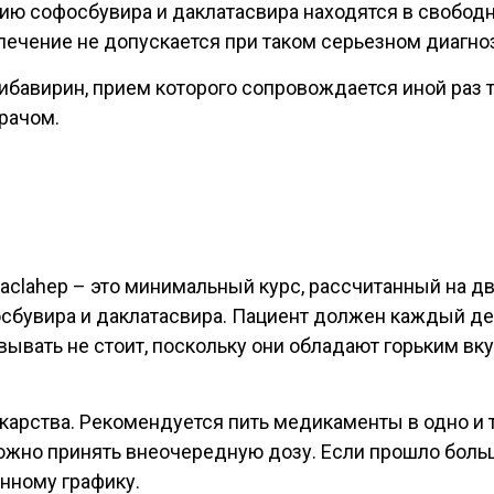
нию
софосбувира и даклатасвира
находятся в свобод
ечение не допускается при таком серьезном диагнозе
рибавирин, прием которого сопровождается иной ра
рачом.
. Daclahep – это минимальный курс, рассчитанный на 
бувира и даклатасвира. Пациент должен каждый ден
евывать не стоит, поскольку они обладают горьким вк
карства. Рекомендуется пить медикаменты в одно и 
ожно принять внеочередную дозу. Если прошло больш
нному графику.