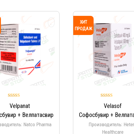
ХИТ
ПРОДАЖ
Оценка
Оценка
Velpanat
Velasof
4.96
5.00
из 5
из 5
сбувир + Велпатасвир
Софосбувир + Велпат
зводитель: Natco Pharma
Производитель: Hete
Healthcare