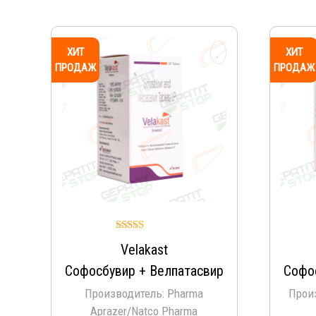
ХИТ
ХИТ
ПРОДАЖ
ПРОДАЖ
Оценка
Velakast
5.00
из 5
Софосбувир + Велпатасвир
Софо
Производитель: Pharma
Прои
Aprazer/Natco Pharma