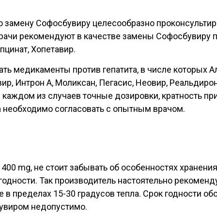
 замену Софосбувиру целесообразно проконсультир
 врачи рекомендуют в качестве замены Софосбувиру
епцинат, Хопетавир.
ь медикаменты против гепатита, в числе которых Аль
р, Интрон А, Моликсан, Пегасис, Неовир, Реальдирон
 каждом из случаев точные дозировки, кратность пр
 необходимо согласовать с опытным врачом.
r 400 mg, не стоит забывать об особенностях хранен
одности. Так производитель настоятельно рекоменд
е в пределах 15-30 градусов тепла. Срок годности о
бувиром недопустимо.