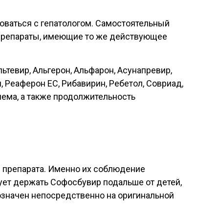
оваться с гепатологом. Самостоятельный
 препараты, имеющие то же действующее
тевир, Альгерон, Альфарон, Асунапревир,
, Реаферон ЕС, Рибавирин, Ребетол, Совриад,
иема, а также продолжительность
ия препарата. Именно их соблюдение
ует держать Софосбувир подальше от детей,
бозначен непосредственно на оригинальной