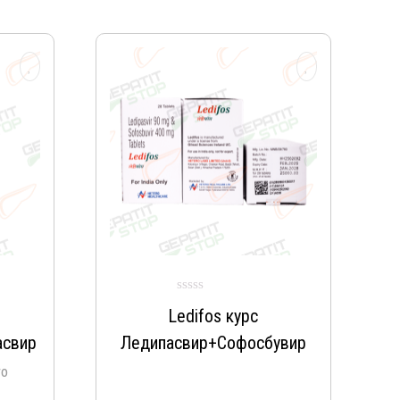
Ledifos курс
асвир
Ледипасвир+Софосбувир
ro