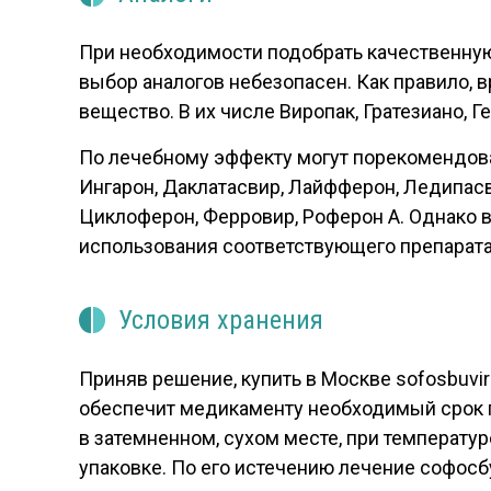
При необходимости подобрать качественную
выбор аналогов небезопасен. Как правило,
вещество. В их числе Виропак, Гратезиано, Г
По лечебному эффекту могут порекомендоват
Ингарон, Даклатасвир, Лайфферон, Ледипасви
Циклоферон, Ферровир, Роферон А. Однако в
использования соответствующего препарата
Условия хранения
Приняв решение, купить в Москве sofosbuvi
обеспечит медикаменту необходимый срок г
в затемненном, сухом месте, при температур
упаковке. По его истечению лечение софос