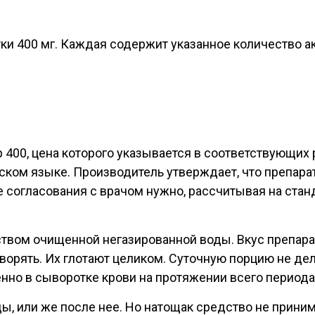
тки 400 мг. Каждая содержит указанное количество а
ир 400, цена которого указывается в соответствующи
ком языке. Производитель утверждает, что препарат и
е согласования с врачом нужно, рассчитывая на стан
ом очищенной негазированной воды. Вкус препарат 
творять. Их глотают целиком. Суточную порцию не де
но в сыворотке крови на протяжении всего периода
ды, или же после нее. Но натощак средство не прини