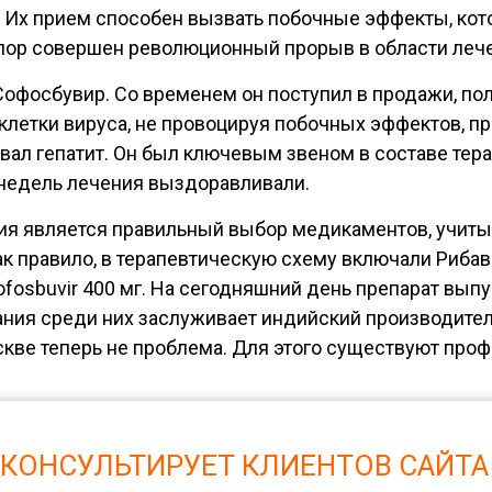
Их прием способен вызвать побочные эффекты, кото
 пор совершен революционный прорыв в области лече
Софосбувир
. Со временем он поступил в продажи, п
клетки вируса, не провоцируя побочных эффектов, п
ивал гепатит. Он был ключевым звеном в составе те
х недель лечения выздоравливали.
ия является правильный выбор медикаментов, учиты
ак правило, в терапевтическую схему включали Рибав
fosbuvir 400 мг. На сегодняшний день препарат выпус
ния среди них заслуживает индийский производитель
скве теперь не проблема. Для этого существуют про
 КОНСУЛЬТИРУЕТ КЛИЕНТОВ САЙТА