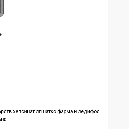
арств хепсинат лп натко фарма и ледифос
ые: