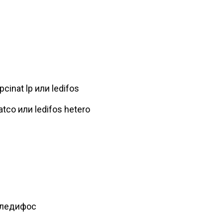
inat lp или ledifos
tco или ledifos hetero
 ледифос