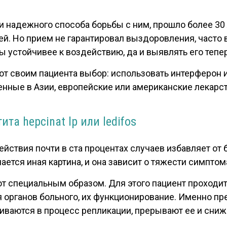
надежного способа борьбы с ним, прошло более 30 л
ней. Но прием не гарантировал выздоровления, част
зы устойчивее к воздействию, да и выявлять его тепе
ют своим пациента выбор: использовать интерферон и
нные в Азии, европейские или американские лекарст
та hepcinat lp или ledifos
ствия почти в ста процентах случаев избавляет от б
ется иная картина, и она зависит о тяжести симптом
 специальным образом. Для этого пациент проходи
 органов больного, их функционирование. Именно п
иваются в процесс репликации, прерывают ее и сниж