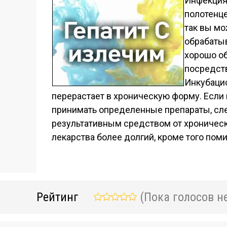
Инфекция 
полотенце
так вы мо
обрабатыв
хорошо об
посредст
Инкубацио
перерастает в хроническую форму. Если 
принимать определенные препараты, сле
результативным средством от хроническ
лекарства более долгий, кроме того по
Рейтинг
(Пока голосов не