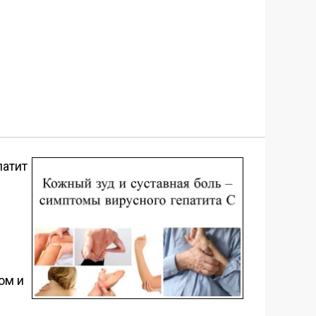
патит
ом и