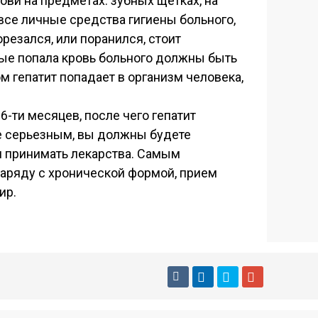
ви на предметах: зубных щетках, на
ь все личные средства гигиены больного,
резался, или поранился, стоит
орые попала кровь больного должны быть
м гепатит попадает в организм человека,
6-ти месяцев, после чего гепатит
ее серьезным, вы должны будете
м принимать лекарства. Самым
Наряду с хронической формой, прием
ир.