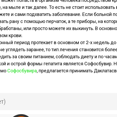
может попасть в организм человека посредством кро
, на мыле и так далее. То есть не стоит использоват
жете и сами подхватить заболевание. Если больной по
ать рану с помощью перчаток, а те приборы, на кот
работаны, или просто можете их выкинуть. В основно
вом крови.
нный период протекает в основном от 2-х недель до 
не углядеть заранее, то тип лечения становится бол
дить за своим питанием, соблюдать диету и по часа
ой и острой формы гепатита является Софосбувир. 
мимо
Софосбувира
, предлагается принимать Даклатасв
т)