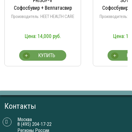
PRISOF-V
SOVIHE
Софосбувир + Велпатасвир
Софосбувир + 
Производитель: HEET HEALTH CARE
Производитель: HE
14,000
руб.
14,0
КУПИТЬ
КУП
+
+
Контакты
Москва
8 (495) 204-17-22
Регионы России