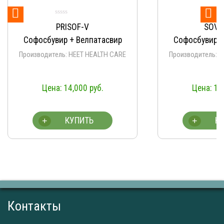


SOVIHET-V
атасвир
Софосбувир + Велпатасвир
EALTH CARE
Производитель: HEET HEALTH CARE
уб.
14,000
руб.
КУПИТЬ
+
Контакты