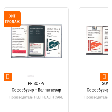
ХИТ
ХИТ
ХИТ
ХИТ
ХИТ
ХИТ
ХИТ
ХИТ
ХИТ
ХИТ
ПРОДАЖ
ПРОДАЖ
ПРОДАЖ
ПРОДАЖ
ПРОДАЖ
ПРОДАЖ
ПРОДАЖ
ПРОДАЖ
ПРОДАЖ
ПРОДАЖ


PRISOF-V
SOVI
Софосбувир + Велпатасвир
Софосбувир +
Производитель: HEET HEALTH CARE
Производитель: 