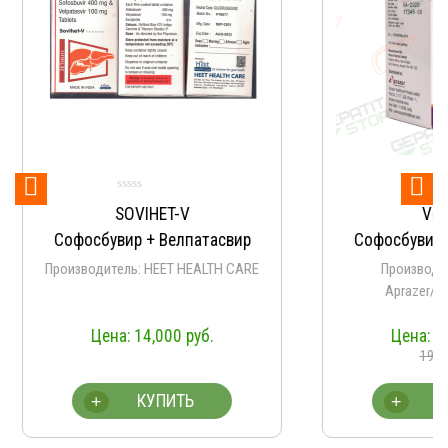


Оце
SOVIHET-V
Vela
5.
из
Софосбувир + Велпатасвир
Софосбувир +
Производитель: HEET HEALTH CARE
Производит
Aprazer/Na
14,000
руб.
13
19,70
КУПИТЬ
К
+
+