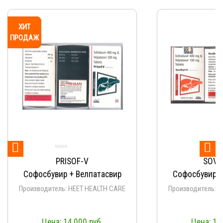


F-V
SOVIHET-V
Велпатасвир
Софосбувир + Велпатасвир
ET HEALTH CARE
Производитель: HEET HEALTH CARE
000
руб.
14,000
руб.