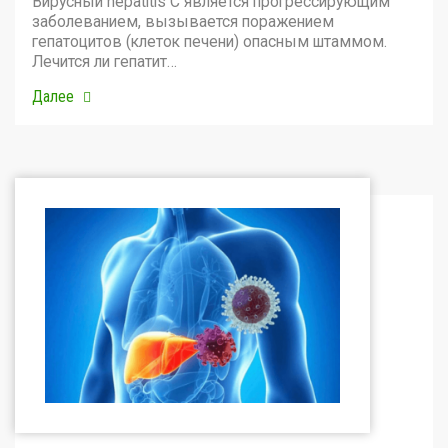
Вирусный hepatitis C является прогрессирующим
заболеванием, вызывается поражением
гепатоцитов (клеток печени) опасным штаммом.
Лечится ли гепатит…
Далее