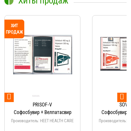
Хиты продаж
ХИТ
ХИТ
ХИТ
ХИТ
ХИТ
ХИТ
ХИТ
ХИТ
ХИТ
ХИТ
ПРОДАЖ
ПРОДАЖ
ПРОДАЖ
ПРОДАЖ
ПРОДАЖ
ПРОДАЖ
ПРОДАЖ
ПРОДАЖ
ПРОДАЖ
ПРОДАЖ


PRISOF-V
SOVI
Софосбувир + Велпатасвир
Софосбувир +
Производитель: HEET HEALTH CARE
Производитель: 