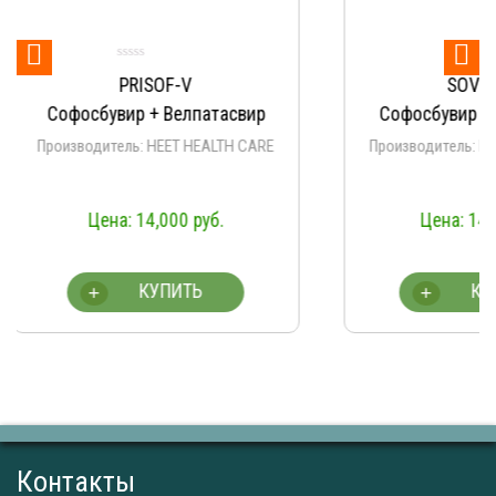


Оце
SOVIHET-V
Vela
5.
из
Софосбувир + Велпатасвир
Софосбувир +
Производитель: HEET HEALTH CARE
Производит
Aprazer/Na
14,000
руб.
13
19,70
КУПИТЬ
К
+
+
Контакты