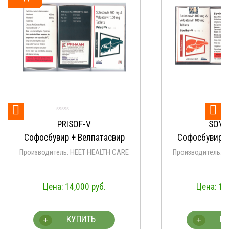


PRISOF-V
SOVIHET-V
сбувир + Велпатасвир
Софосбувир + Велпатасв
одитель: HEET HEALTH CARE
Производитель: HEET HEALTH C
14,000
руб.
14,000
руб.
КУПИТЬ
КУПИТЬ
+
+