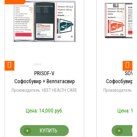


PRISOF-V
SOVIH
Софосбувир + Велпатасвир
Софосбувир +
Производитель: HEET HEALTH CARE
Производитель: H
14,000
руб.
14,
КУПИТЬ
КУ
+
+