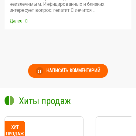
неизлечимым. Инфицированных и близких
интересует вопрос: гепатит С лечится…
Далее
НАПИСАТЬ КОММЕНТАРИЙ
Хиты продаж
ХИТ
ХИТ
ХИТ
ХИТ
ХИТ
ХИТ
ХИТ
ХИТ
ХИТ
ХИТ
ПРОДАЖ
ПРОДАЖ
ПРОДАЖ
ПРОДАЖ
ПРОДАЖ
ПРОДАЖ
ПРОДАЖ
ПРОДАЖ
ПРОДАЖ
ПРОДАЖ