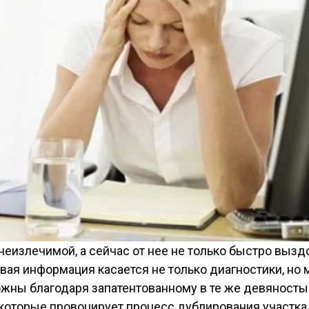
неизлечимой, а сейчас от нее не только быстро вызд
я информация касается не только диагностики, но м
жны благодаря запатентованному в те же девяносты
которые провоцирует процесс дублирования участка ц