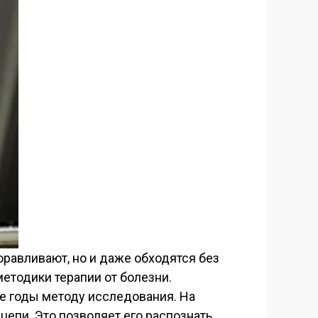
оравливают, но и даже обходятся без
етодики терапии от болезни.
е годы методу исследования. На
епи. Это позволяет его распознать,