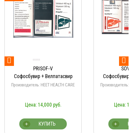


PRISOF-V
SOVI
Софосбувир + Велпатасвир
Софосбувир +
Производитель: HEET HEALTH CARE
Производитель: 
14,000
руб.
14
КУПИТЬ
К
+
+