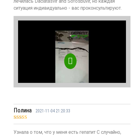
лечилась Daclatasvir and Sofosbuvir, но каждая
ситуация индивидуально - вас проконсультируют.
Полина
2021-11-04 21:20:33
Оценка
5
из
5
Узнала о том, что у меня есть гепатит С случайно,