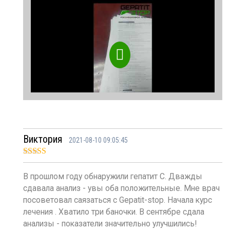
Виктория
2021-08-10 09:05:45
Оценка
5
из
5
В прошлом году обнаружили гепатит C. Дважды
сдавала анализ - увы оба положительные. Мне врач
посоветовал саязаться с Gepatit-stop. Начала курс
лечения . Хватило три баночки. В сентябре сдала
анализы - показатели значительно улучшились!