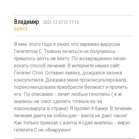
Владимир
2021-12-27 21:17:10
Оценка
5
из
5
В мае этого года я узнал, что заражен вирусом
Гепатитом С. Толком лечиться не получилось -
пришлось уехть на вахту. По возвращению начал
искать способ лечения. В интернете нашел сайт
Гепатит Стоп. Оставил заявку, дождался звонка
консультанта. Девушка меня проконсультировала,
порекомендовала приобрести Велакаст и пропить
его. По описанию - лечит любые генотипы ( я ж
анализы не смог сделать точные из-за
короновируса в стране). Я пропил 4 банки. В течении
лечения диету не соблюдал - вахта не дает такое!
Как только приехал с вахты я сдал анализы - вирус
гепатита С не обнаружен!